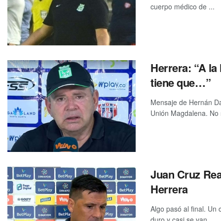
cuerpo médico de ...
Herrera: “A la
tiene que…”
Mensaje de Hernán Dar
Unión Magdalena. No s
Juan Cruz Real
Herrera
Algo pasó al final. U
duro y casi se van ...