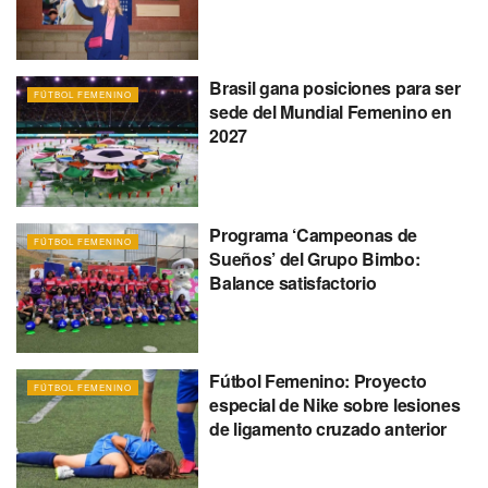
Brasil gana posiciones para ser
FÚTBOL FEMENINO
sede del Mundial Femenino en
2027
Programa ‘Campeonas de
FÚTBOL FEMENINO
Sueños’ del Grupo Bimbo:
Balance satisfactorio
Fútbol Femenino: Proyecto
FÚTBOL FEMENINO
especial de Nike sobre lesiones
de ligamento cruzado anterior