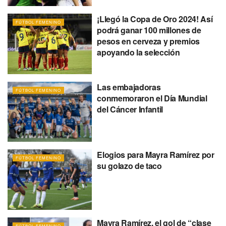
¡Llegó la Copa de Oro 2024! Así
FÚTBOL FEMENINO
podrá ganar 100 millones de
pesos en cerveza y premios
apoyando la selección
Las embajadoras
FÚTBOL FEMENINO
conmemoraron el Día Mundial
del Cáncer Infantil
Elogios para Mayra Ramírez por
FÚTBOL FEMENINO
su golazo de taco
Mayra Ramírez, el gol de “clase
FÚTBOL FEMENINO