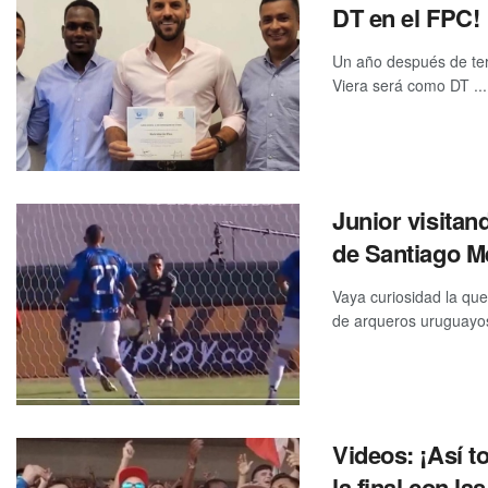
DT en el FPC!
Un año después de ter
Viera será como DT ...
Junior visitan
de Santiago M
Vaya curiosidad la que
de arqueros uruguayos
Videos: ¡Así t
la final con la