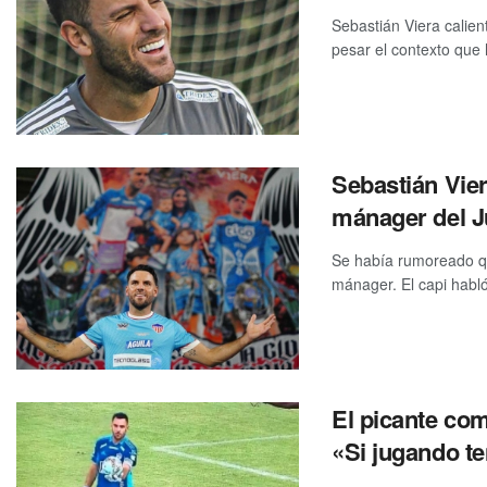
Sebastián Viera calien
pesar el contexto que 
Sebastián Vie
mánager del J
Se había rumoreado qu
mánager. El capi habló 
El picante com
«Si jugando t