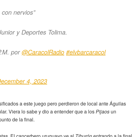
a con nervios”
Junior y Deportes Tolima.
P.M. por
@CaracolRadio
#elvbarcaracol
ecember 4, 2023
ificados a este juego pero perdieron de local ante Águilas
lar. Viera lo sabe y dio a entender que a los
Pijaos
un
nto de la final.
letas. El cancerbero uruguayo ve al
Tiburón
entrando a la final