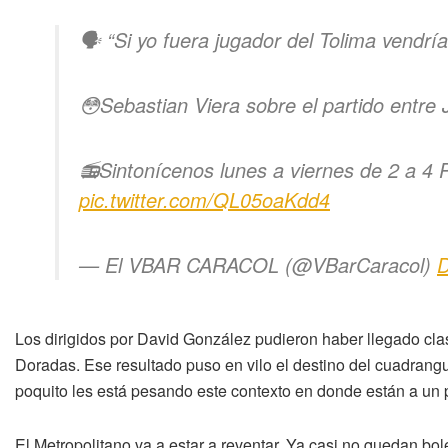
🗣️ “Si yo fuera jugador del Tolima vendrí
😳Sebastian Viera sobre el partido entre 
📻Sintonícenos lunes a viernes de 2 a 4 
pic.twitter.com/QL05oaKdd4
— El VBAR CARACOL (@VBarCaracol)
D
Los dirigidos por David González pudieron haber llegado clas
Doradas. Ese resultado puso en vilo el destino del cuadrangu
poquito les está pesando este contexto en donde están a un pu
El Metropolitano va a estar a reventar. Ya casi no quedan bo