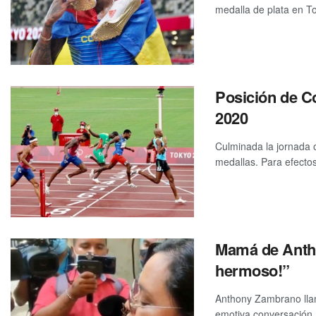
medalla de plata en T
Posición de C
2020
Culminada la jornada o
medallas. Para efectos 
Mamá de Anth
hermoso!”
Anthony Zambrano llam
emotiva conversación.