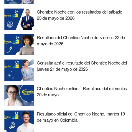
Chontico Noche con los resultados del sábado
23 de mayo de 2026
Resultado del Chontico Noche del viernes 22 de
mayo de 2026
Consulta acá el resultado del Chontico Noche del
jueves 21 de mayo de 2026
Chontico Noche online – Resultado del miércoles
20 de mayo
Resultado oficial del Chontico Noche, martes 19
de mayo en Colombia