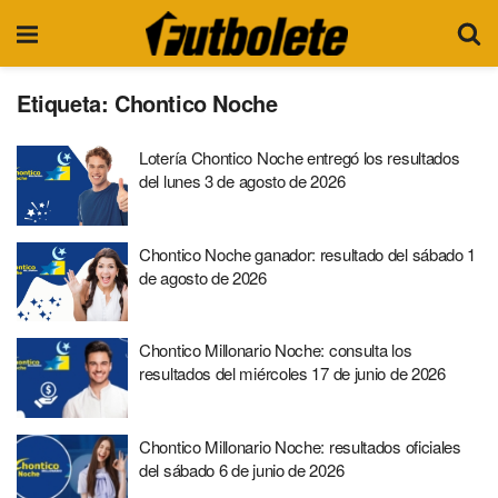
Etiqueta:
Chontico Noche
Lotería Chontico Noche entregó los resultados
del lunes 3 de agosto de 2026
Chontico Noche ganador: resultado del sábado 1
de agosto de 2026
Chontico Millonario Noche: consulta los
resultados del miércoles 17 de junio de 2026
Chontico Millonario Noche: resultados oficiales
del sábado 6 de junio de 2026