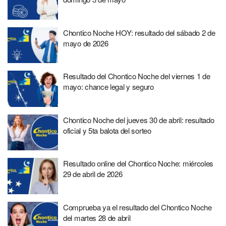
Chontico Noche HOY: resultado del sábado 2 de
mayo de 2026
Resultado del Chontico Noche del viernes 1 de
mayo: chance legal y seguro
Chontico Noche del jueves 30 de abril: resultado
oficial y 5ta balota del sorteo
Resultado online del Chontico Noche: miércoles
29 de abril de 2026
Comprueba ya el resultado del Chontico Noche
del martes 28 de abril