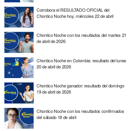
Corrobora el RESULTADO OFICIAL del
Chontico Noche hoy, miércoles 22 de abril
Chontico Noche con los resultados del martes 21
de abril de 2026
Chontico Noche en Colombia: resultado del lunes
20 de abril de 2026
Chontico Noche ganador: resultado del domingo
19 de abril de 2026
Chontico Noche con los resultados confirmados
del sábado 18 de abril