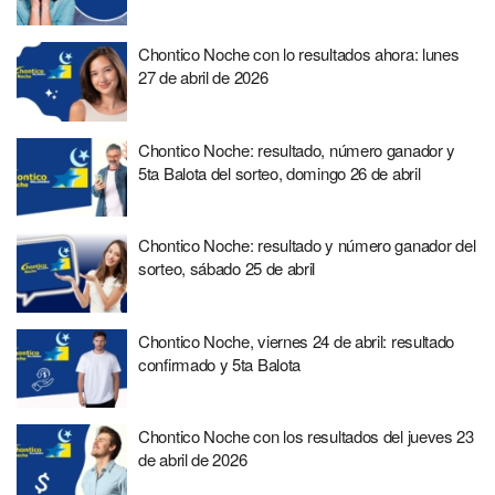
Chontico Noche con lo resultados ahora: lunes
27 de abril de 2026
Chontico Noche: resultado, número ganador y
5ta Balota del sorteo, domingo 26 de abril
Chontico Noche: resultado y número ganador del
sorteo, sábado 25 de abril
Chontico Noche, viernes 24 de abril: resultado
confirmado y 5ta Balota
Chontico Noche con los resultados del jueves 23
de abril de 2026