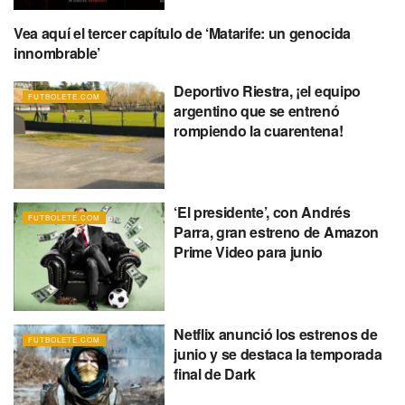
Vea aquí el tercer capítulo de ‘Matarife: un genocida
FUTBOLETE.COM
innombrable’
Deportivo Riestra, ¡el equipo
FUTBOLETE.COM
argentino que se entrenó
rompiendo la cuarentena!
‘El presidente’, con Andrés
FUTBOLETE.COM
Parra, gran estreno de Amazon
Prime Video para junio
Netflix anunció los estrenos de
FUTBOLETE.COM
junio y se destaca la temporada
final de Dark