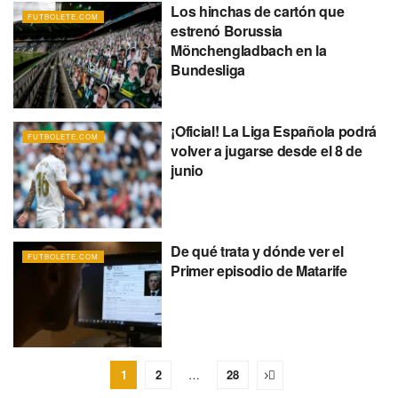
Los hinchas de cartón que
FUTBOLETE.COM
estrenó Borussia
Mönchengladbach en la
Bundesliga
¡Oficial! La Liga Española podrá
FUTBOLETE.COM
volver a jugarse desde el 8 de
junio
De qué trata y dónde ver el
FUTBOLETE.COM
Primer episodio de Matarife
1
2
…
28