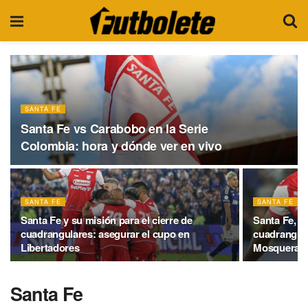
SANTA FE
Santa Fe vs Carabobo en la Serie
Colombia: hora y dónde ver en vivo
SANTA FE
SANTA FE
Santa Fe y su misión para el cierre de
Santa Fe, Mi
cuadrangulares: asegurar el cupo en
cuadrangula
Libertadores
Mosquera
Santa Fe