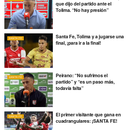
que dijo del partido ante el
Tolima. “No hay presión”
Santa Fe, Tolima y a jugarse una
SANTA FE
final, ¡para ir a la final!
Peirano: “No sufrimos el
SANTA FE
partido” y “es un paso más,
todavía falta”
El primer visitante que gana en
SANTA FE
cuadrangulares: ¡SANTA FE!