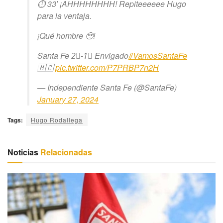
⏱ 33′ ¡AHHHHHHHH! Repiteeeeee Hugo
para la ventaja.
¡Qué hombre 🥹!
Santa Fe 2⃣-1⃣ Envigado
#VamosSantaFe
🇲🇨
pic.twitter.com/P7PRBP7n2H
— Independiente Santa Fe (@SantaFe)
January 27, 2024
Tags:
Hugo Rodallega
Noticias
Relacionadas