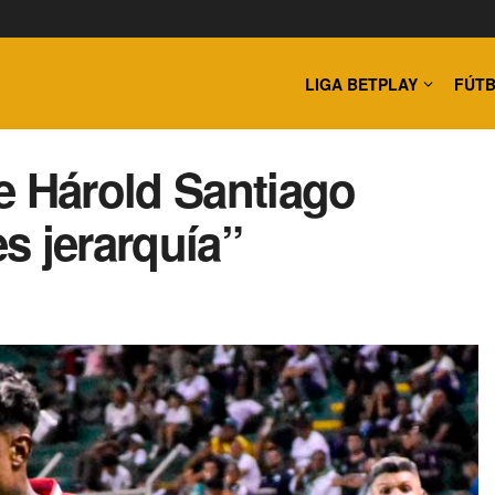
LIGA BETPLAY
FÚTB
e Hárold Santiago
s jerarquía”