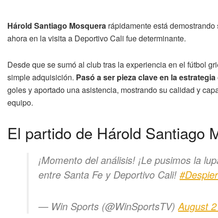
Hárold Santiago Mosquera
rápidamente está demostrando 
ahora en la visita a Deportivo Cali fue determinante.
Desde que se sumó al club tras la experiencia en el fútbol 
simple adquisición.
Pasó a ser pieza clave en la estrategia
goles y aportado una asistencia, mostrando su calidad y cap
equipo.
El partido de Hárold Santiago 
¡Momento del análisis! ¡Le pusimos la lu
entre Santa Fe y Deportivo Cali!
#Despie
— Win Sports (@WinSportsTV)
August 2