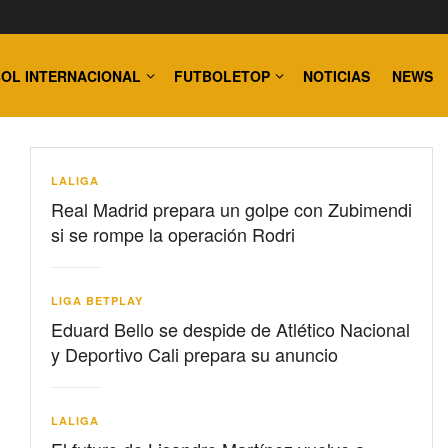
OL INTERNACIONAL
FUTBOLETOP
NOTICIAS
NEWS
LALIGA
Real Madrid prepara un golpe con Zubimendi
si se rompe la operación Rodri
LIGA BETPLAY
Eduard Bello se despide de Atlético Nacional
y Deportivo Cali prepara su anuncio
LALIGA