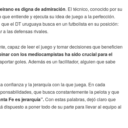
Peirano es digna de admiración
. El técnico, conocido por su
 que entiende y ejecuta su idea de juego a la perfección.
 que el DT uruguaya busca en un futbolista en su posición:
 a las defensas rivales.
nte, capaz de leer el juego y tomar decisiones que beneficien
inar con los mediocampistas ha sido crucial para el
portar goles. Además es un facilitador, alguien que sabe
la confianza y la jerarquía con la que juega. En cada
sponsabilidades, que busca constantemente la pelota y que
anta Fe es jerarquía”.
Con estas palabras, dejó claro que
tá dispuesto a poner todo de su parte para llevar al equipo al