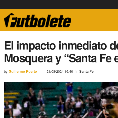
El impacto inmediato d
Mosquera y “Santa Fe e
by
Guillermo Puerto
21/08/2024 16:40
in
Santa Fe