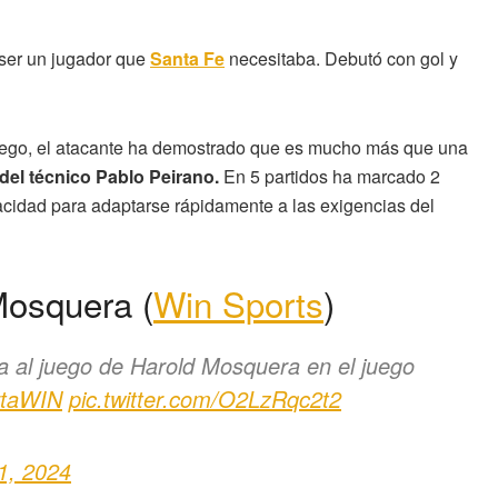
ser un jugador que
Santa Fe
necesitaba. Debutó con gol y
griego, el atacante ha demostrado que es mucho más que una
 del técnico Pablo Peirano.
En 5 partidos ha marcado 2
acidad para adaptarse rápidamente a las exigencias del
Mosquera (
Win Sports
)
pa al juego de Harold Mosquera en el juego
rtaWIN
pic.twitter.com/O2LzRqc2t2
1, 2024