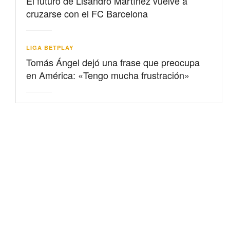
El futuro de Lisandro Martínez vuelve a
cruzarse con el FC Barcelona
LIGA BETPLAY
Tomás Ángel dejó una frase que preocupa
en América: «Tengo mucha frustración»