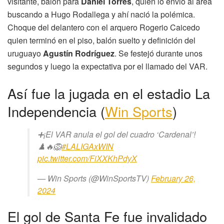
visitante, balón para
Daniel Torres
, quien lo envió al área
buscando a Hugo Rodallega y ahí nació la polémica.
Choque del delantero con el arquero Rogerio Caicedo
quien terminó en el piso, balón suelto y definición del
uruguayo
Agustín Rodríguez
. Se festejó durante unos
segundos y luego la expectativa por el llamado del VAR.
Así fue la jugada en el estadio La
Independencia (
Win Sports
)
➕¡El VAR anula el gol del cuadro ‘Cardenal’!
♟️🔥🦁
#LALIGAxWIN
pic.twitter.com/FiXXKhPdyX
— Win Sports (@WinSportsTV)
February 26,
2024
El gol de Santa Fe fue invalidado