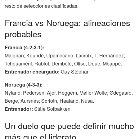
resto de selecciones clasificadas.
Francia vs Noruega: alineaciones
probables
Francia (4-2-3-1):
Maignan; Koundé, Upamecano, Lacroix, T. Hernández;
Tchouaméni, Rabiot; Dembélé, Olise, Doué; Mbappé.
Entrenador encargado:
Guy Stéphan
Noruega (4-3-3):
Nyland; Pedersen, Ajer, Heggem, Møller Wolfe; Ødegaard,
Berge, Aursnes; Sørloth, Haaland, Nusa.
Entrenador:
Ståle Solbakken
Un duelo que puede definir mucho
más que el liderato