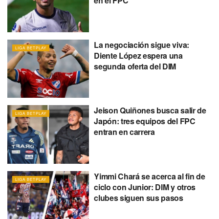
en el FPC
La negociación sigue viva:
LIGA BETPLAY
Diente López espera una
segunda oferta del DIM
Jeison Quiñones busca salir de
LIGA BETPLAY
Japón: tres equipos del FPC
entran en carrera
Yimmi Chará se acerca al fin de
LIGA BETPLAY
ciclo con Junior: DIM y otros
clubes siguen sus pasos