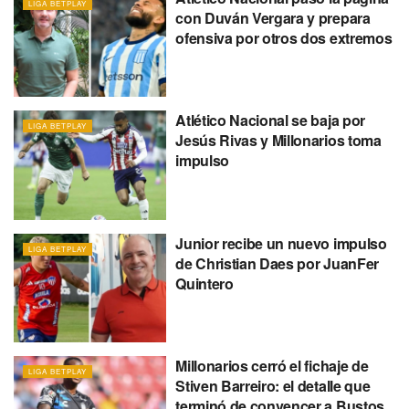
LIGA BETPLAY
con Duván Vergara y prepara
ofensiva por otros dos extremos
Atlético Nacional se baja por
LIGA BETPLAY
Jesús Rivas y Millonarios toma
impulso
Junior recibe un nuevo impulso
LIGA BETPLAY
de Christian Daes por JuanFer
Quintero
Millonarios cerró el fichaje de
LIGA BETPLAY
Stiven Barreiro: el detalle que
terminó de convencer a Bustos