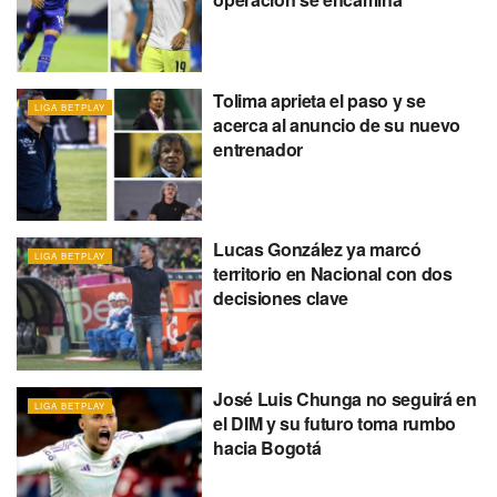
Tolima aprieta el paso y se
LIGA BETPLAY
acerca al anuncio de su nuevo
entrenador
Lucas González ya marcó
LIGA BETPLAY
territorio en Nacional con dos
decisiones clave
José Luis Chunga no seguirá en
LIGA BETPLAY
el DIM y su futuro toma rumbo
hacia Bogotá