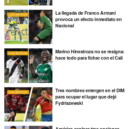
La llegada de Franco Armani
LIGA BETPLAY
provoca un efecto inmediato en
Nacional
Marino Hinestroza no se resigna:
LIGA BETPLAY
hace todo para fichar con el Cali
Tres nombres emergen en el DIM
LIGA BETPLAY
para ocupar el lugar que dejó
Fydriszewski
América explora tres opciones