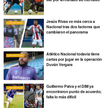
Jesús Rivas ve más cerca a
LIGA BETPLAY
Nacional tras dos factores que
cambiaron el panorama
Atlético Nacional todavía tiene
LIGA BETPLAY
cartas por jugar en la operación
Duván Vergara
Guillermo Paiva y el DIM ya
LIGA BETPLAY
encontraron punto de acuerdo;
falta lo más difícil