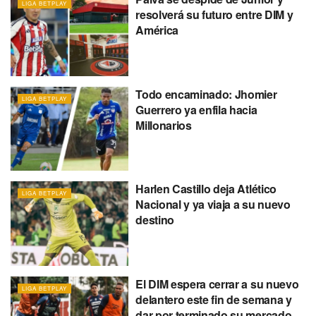
LIGA BETPLAY
resolverá su futuro entre DIM y
América
Todo encaminado: Jhomier
LIGA BETPLAY
Guerrero ya enfila hacia
Millonarios
Harlen Castillo deja Atlético
LIGA BETPLAY
Nacional y ya viaja a su nuevo
destino
El DIM espera cerrar a su nuevo
LIGA BETPLAY
delantero este fin de semana y
dar por terminado su mercado