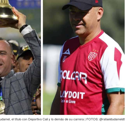
udamel, el título con Deportivo Cali y lo demás de su carrera | FOTOS: @rafaeldudameldt