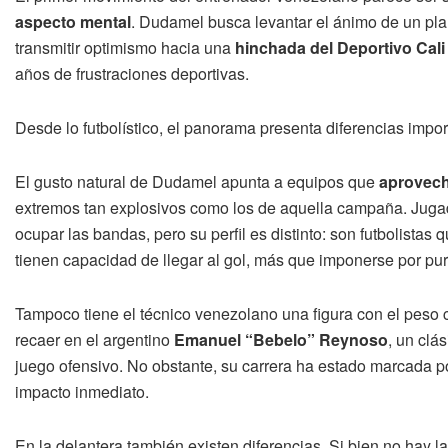
aspecto mental
. Dudamel busca levantar el ánimo de un plan
transmitir optimismo hacia una
hinchada del Deportivo Cali
años de frustraciones deportivas.
Desde lo futbolístico, el panorama presenta diferencias impo
El gusto natural de Dudamel apunta a equipos que
aprovech
extremos tan explosivos como los de aquella campaña. Jug
ocupar las bandas, pero su perfil es distinto: son futbolista
tienen capacidad de llegar al gol, más que imponerse por pur
Tampoco tiene el técnico venezolano una figura con el peso 
recaer en el argentino
Emanuel “Bebelo” Reynoso
, un clá
juego ofensivo. No obstante, su carrera ha estado marcada por
impacto inmediato.
En la delantera también existen diferencias. Si bien no hay 