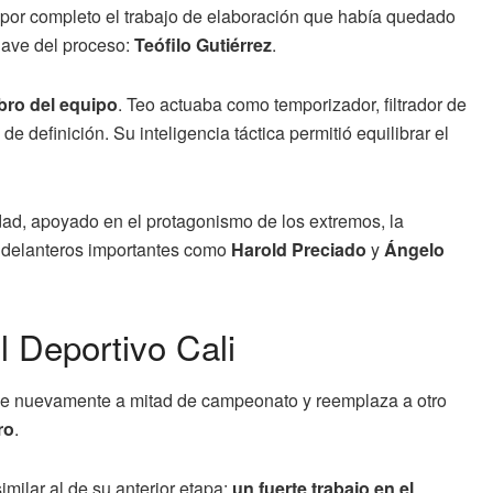
 por completo el trabajo de elaboración que había quedado
clave del proceso:
Teófilo Gutiérrez
.
bro del equipo
. Teo actuaba como temporizador, filtrador de
 definición. Su inteligencia táctica permitió equilibrar el
idad, apoyado en el protagonismo de los extremos, la
os delanteros importantes como
Harold Preciado
y
Ángelo
el Deportivo Cali
e nuevamente a mitad de campeonato y reemplaza a otro
ro
.
milar al de su anterior etapa:
un fuerte trabajo en el