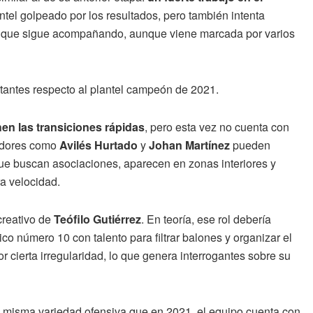
tel golpeado por los resultados, pero también intenta
que sigue acompañando, aunque viene marcada por varios
rtantes respecto al plantel campeón de 2021.
en las transiciones rápidas
, pero esta vez no cuenta con
adores como
Avilés Hurtado
y
Johan Martínez
pueden
s que buscan asociaciones, aparecen en zonas interiores y
a velocidad.
creativo de
Teófilo Gutiérrez
. En teoría, ese rol debería
sico número 10 con talento para filtrar balones y organizar el
 cierta irregularidad, lo que genera interrogantes sobre su
la misma variedad ofensiva que en 2021, el equipo cuenta con