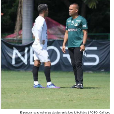
El panorama actual exige ajustes en la idea futbolística | FOTO: Cali Web