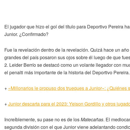
El jugador que hizo el gol del título para Deportivo Pereira h
Junior. ¿Confirmado?
Fue la revelación dentro de la revelación. Quizá hace un añ
grandes del país posaron sus ojos sobre él luego de que fuese
2. Leider Berrío se destacó como un volante llegador con m
el penalti más importante de la historia del Deportivo Pereira.
+
«Millonarios le propuso dos trueques a Junior»: ¿Quiénes s
+
Junior descarta para el 2023: Yeison Gordillo y otros jugado
Increíblemente, su pase no es de los
Matecañas
. El medioca
segunda división con el que Junior viene adelantando cond