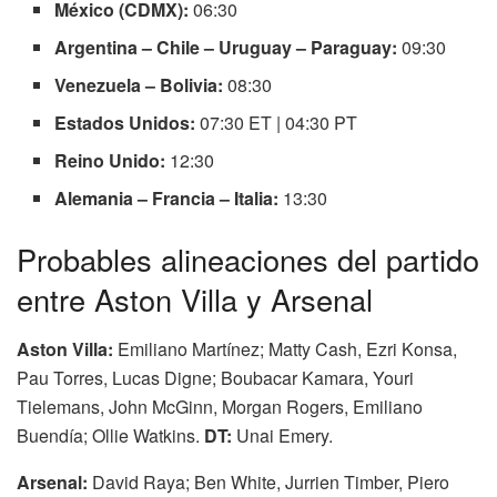
México (CDMX):
06:30
Argentina – Chile – Uruguay – Paraguay:
09:30
Venezuela – Bolivia:
08:30
Estados Unidos:
07:30 ET | 04:30 PT
Reino Unido:
12:30
Alemania – Francia – Italia:
13:30
Probables alineaciones del partido
entre Aston Villa y Arsenal
Aston Villa:
Emiliano Martínez; Matty Cash, Ezri Konsa,
Pau Torres, Lucas Digne; Boubacar Kamara, Youri
Tielemans, John McGinn, Morgan Rogers, Emiliano
Buendía; Ollie Watkins.
DT:
Unai Emery.
Arsenal:
David Raya; Ben White, Jurrien Timber, Piero