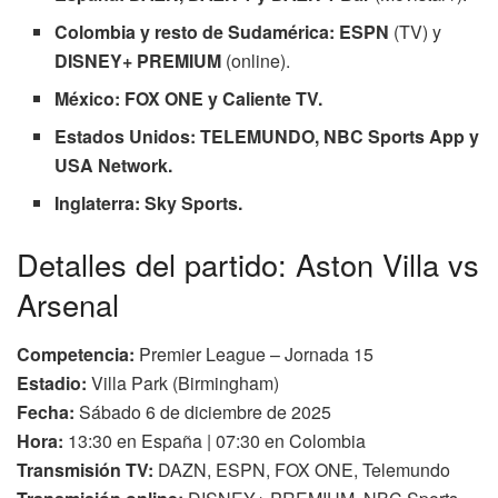
Colombia y resto de Sudamérica:
ESPN
(TV) y
DISNEY+ PREMIUM
(online).
México:
FOX ONE y
Caliente TV.
Estados Unidos:
TELEMUNDO,
NBC Sports App y
USA Network.
Inglaterra:
Sky Sports.
Detalles del partido: Aston Villa vs
Arsenal
Competencia:
Premier League – Jornada 15
Estadio:
Villa Park (Birmingham)
Fecha:
Sábado 6 de diciembre de 2025
Hora:
13:30 en España | 07:30 en Colombia
Transmisión TV:
DAZN, ESPN, FOX ONE, Telemundo