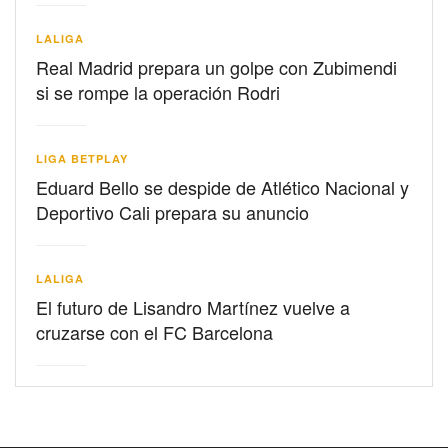
LALIGA
Real Madrid prepara un golpe con Zubimendi
si se rompe la operación Rodri
LIGA BETPLAY
Eduard Bello se despide de Atlético Nacional y
Deportivo Cali prepara su anuncio
LALIGA
El futuro de Lisandro Martínez vuelve a
cruzarse con el FC Barcelona