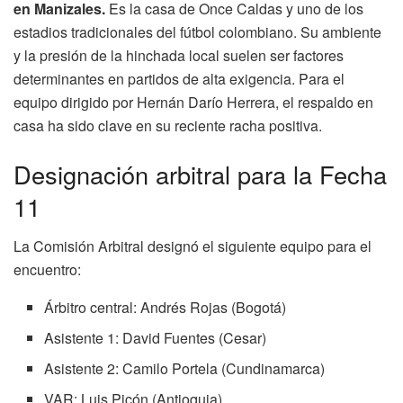
en Manizales.
Es la casa de Once Caldas y uno de los
estadios tradicionales del fútbol colombiano. Su ambiente
y la presión de la hinchada local suelen ser factores
determinantes en partidos de alta exigencia. Para el
equipo dirigido por Hernán Darío Herrera, el respaldo en
casa ha sido clave en su reciente racha positiva.
Designación arbitral para la Fecha
11
La Comisión Arbitral designó el siguiente equipo para el
encuentro:
Árbitro central: Andrés Rojas (Bogotá)
Asistente 1: David Fuentes (Cesar)
Asistente 2: Camilo Portela (Cundinamarca)
VAR: Luis Picón (Antioquia)