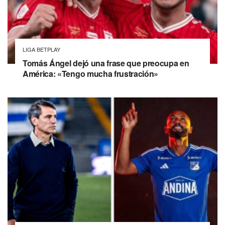
LIGA BETPLAY
Tomás Ángel dejó una frase que preocupa en
América: «Tengo mucha frustración»