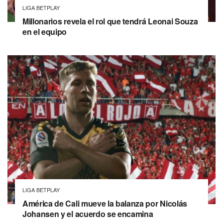
LIGA BETPLAY
Millonarios revela el rol que tendrá Leonai Souza
en el equipo
LIGA BETPLAY
América de Cali mueve la balanza por Nicolás
Johansen y el acuerdo se encamina