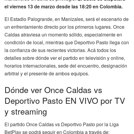
el viernes 13 de marzo desde las 18:20 en Colombia.
El Estadio Palogrande, en Manizales, será el escenario de
un enfrentamiento directo por los primeros lugares. Once
Caldas atraviesa un momento sólido, especialmente en
condición de local, mientras que Deportivo Pasto llega con
la confianza de sus recientes victorias. Acá todos los
detalles sobre dónde ver el partido en televisión y online,
horarios internacionales, sede del encuentro, designación
arbitral y el presente de ambos equipos.
Dónde ver Once Caldas vs
Deportivo Pasto EN VIVO por TV
y streaming
El partido Once Caldas vs Deportivo Pasto por la Liga
BetPlay se podrá seguir en Colombia a través de: