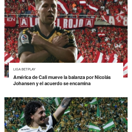
LIGA BETPLAY
América de Cali mueve la balanza por Nicolás
Johansen y el acuerdo se encamina