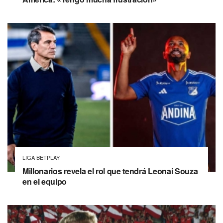
LIGA BETPLAY
Millonarios revela el rol que tendrá Leonai Souza
en el equipo