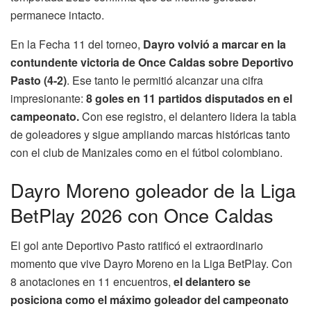
permanece intacto.
En la Fecha 11 del torneo,
Dayro volvió a marcar en la
contundente victoria de Once Caldas sobre Deportivo
Pasto (4-2)
. Ese tanto le permitió alcanzar una cifra
impresionante:
8 goles en 11 partidos disputados en el
campeonato.
Con ese registro, el delantero lidera la tabla
de goleadores y sigue ampliando marcas históricas tanto
con el club de Manizales como en el fútbol colombiano.
Dayro Moreno goleador de la Liga
BetPlay 2026 con Once Caldas
El gol ante Deportivo Pasto ratificó el extraordinario
momento que vive Dayro Moreno en la Liga BetPlay. Con
8 anotaciones en 11 encuentros,
el delantero se
posiciona como el máximo goleador del campeonato