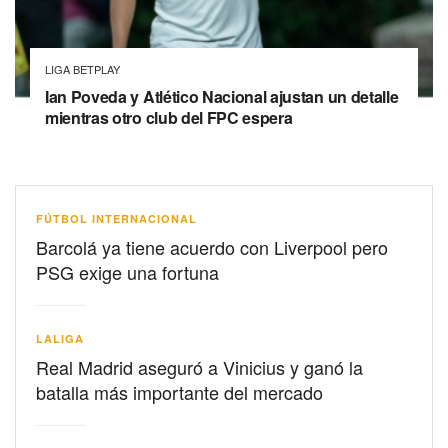
LIGA BETPLAY
Ian Poveda y Atlético Nacional ajustan un detalle
mientras otro club del FPC espera
FÚTBOL INTERNACIONAL
Barcolá ya tiene acuerdo con Liverpool pero
PSG exige una fortuna
LALIGA
Real Madrid aseguró a Vinicius y ganó la
batalla más importante del mercado