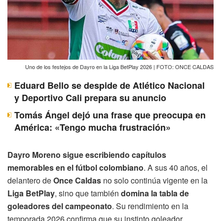
Uno de los festejos de Dayro en la Liga BetPlay 2026 | FOTO: ONCE CALDAS
Eduard Bello se despide de Atlético Nacional
y Deportivo Cali prepara su anuncio
Tomás Ángel dejó una frase que preocupa en
América: «Tengo mucha frustración»
Dayro Moreno sigue escribiendo capítulos
memorables en el fútbol colombiano
. A sus 40 años, el
delantero de
Once Caldas
no solo continúa vigente en la
Liga BetPlay
, sino que también
domina la tabla de
goleadores del campeonato
. Su rendimiento en la
temporada 2026 confirma que su instinto goleador