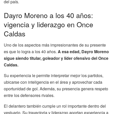
del país.
Dayro Moreno a los 40 años:
vigencia y liderazgo en Once
Caldas
Uno de los aspectos más impresionantes de su presente
es que lo logra a los 40 años.
A esa edad, Dayro Moreno
sigue siendo titular, goleador y líder ofensivo del Once
Caldas.
Su experiencia le permite interpretar mejor los partidos,
ubicarse con inteligencia en el área y aprovechar cada
oportunidad de gol. Además, su presencia genera respeto
entre los defensores rivales.
El delantero también cumple un rol importante dentro del
vestuario. Su trayectoria y liderazgo aportan experiencia a