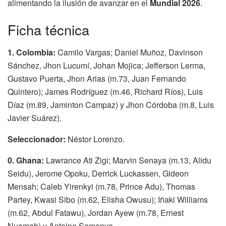
alimentando la ilusión de avanzar en el
Mundial 2026
.
Ficha técnica
1. Colombia:
Camilo Vargas; Daniel Muñoz, Davinson
Sánchez, Jhon Lucumí, Johan Mojica; Jefferson Lerma,
Gustavo Puerta, Jhon Arias (m.73, Juan Fernando
Quintero); James Rodríguez (m.46, Richard Ríos), Luis
Díaz (m.89, Jaminton Campaz) y Jhon Córdoba (m.8, Luis
Javier Suárez).
Seleccionador:
Néstor Lorenzo.
0. Ghana:
Lawrance Ati Zigi; Marvin Senaya (m.13, Alidu
Seidu), Jerome Opoku, Derrick Luckassen, Gideon
Mensah; Caleb Yirenkyi (m.78, Prince Adu), Thomas
Partey, Kwasi Sibo (m.62, Elisha Owusu); Iñaki Williams
(m.62, Abdul Fatawu), Jordan Ayew (m.78, Ernest
Nuamah) y Antoine Semenyo.