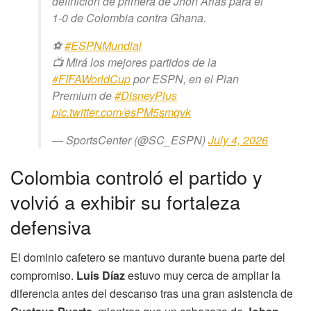
definición de primera de Jhon Arias para el
1-0 de Colombia contra Ghana.
⚽
#ESPNMundial
📺 Mirá los mejores partidos de la
#FIFAWorldCup
por ESPN, en el Plan
Premium de
#DisneyPlus
pic.twitter.com/esPM5smqvk
— SportsCenter (@SC_ESPN)
July 4, 2026
Colombia controló el partido y
volvió a exhibir su fortaleza
defensiva
El dominio cafetero se mantuvo durante buena parte del
compromiso.
Luis Díaz
estuvo muy cerca de ampliar la
diferencia antes del descanso tras una gran asistencia de