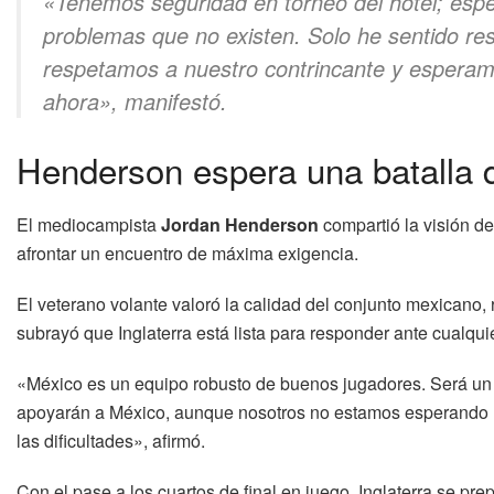
«Tenemos seguridad en torneo del hotel; espe
problemas que no existen. Solo he sentido re
respetamos a nuestro contrincante y esperam
ahora», manifestó.
Henderson espera una batalla d
El mediocampista
Jordan Henderson
compartió la visión de
afrontar un encuentro de máxima exigencia.
El veterano volante valoró la calidad del conjunto mexicano,
subrayó que Inglaterra está lista para responder ante cualqui
«México es un equipo robusto de buenos jugadores. Será un r
apoyarán a México, aunque nosotros no estamos esperando h
las dificultades», afirmó.
Con el pase a los cuartos de final en juego, Inglaterra se pr