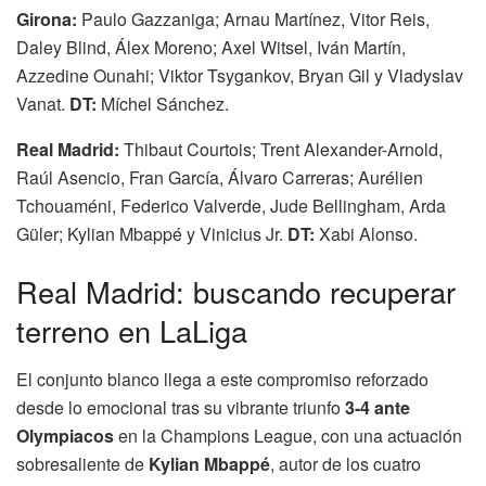
Girona:
Paulo Gazzaniga; Arnau Martínez, Vitor Reis,
Daley Blind, Álex Moreno; Axel Witsel, Iván Martín,
Azzedine Ounahi; Viktor Tsygankov, Bryan Gil y Vladyslav
Vanat.
DT:
Míchel Sánchez.
Real Madrid:
Thibaut Courtois; Trent Alexander-Arnold,
Raúl Asencio, Fran García, Álvaro Carreras; Aurélien
Tchouaméni, Federico Valverde, Jude Bellingham, Arda
Güler; Kylian Mbappé y Vinicius Jr.
DT:
Xabi Alonso.
Real Madrid: buscando recuperar
terreno en LaLiga
El conjunto blanco llega a este compromiso reforzado
desde lo emocional tras su vibrante triunfo
3-4 ante
Olympiacos
en la Champions League, con una actuación
sobresaliente de
Kylian Mbappé
, autor de los cuatro