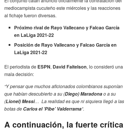
El conjunto catarí anunció oficialmente la contratación del
mediocampista cucuteño este miércoles y las reacciones
al fichaje fueron diversas.
Próximo rival de Rayo Vallecano y Falcao García
en LaLiga 2021-22
Posición de Rayo Vallecano y Falcao García en
LaLiga 2021-22
El periodista de
ESPN
,
David Faitelson
, lo consideró una
mala decisión:
“Y pensar que muchos aficionados colombianos suponían
que habían descubierto a su (
Diego) Maradona
o a su
(
Lionel) Messi
… La realidad es que ni siquiera llegó a las
botas de
Carlos el ‘Pibe’ Valderrama
”
.
A continuación, la fuerte crítica