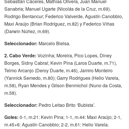
Sebastián Cáceres, Mathías Olivera, Juan Manuel
Sanabria; Manuel Ugarte (Nicolás de la Cruz, m.69),
Rodrigo Bentancur; Federico Valverde, Agustín Canobbio,
Maxi Araújo (Brian Rodríguez, m.82) y Federico Viñas
(Darwin Núñez, m.69).
Seleccionador:
Marcelo Bielsa.
2. Cabo Verde:
Vozinha; Moreira, Pico Lopes, Diney
Borges, Sidny Cabral; Kevin Pina (Laros Duarte, m.71),
Telmo Arcanjo (Deroy Duarte, m.46), Jamiro Monteiro
(Yannick Semedo, m.80); Garry Rodrigues (Helio Varela,
m.58), Ryan Mendes y Gilson Benmichol (Nuno da Costa,
m.58).
Seleccionador:
Pedro Leitao Brito ‘Bubista’.
Goles:
0-1, m.21: Kevin Pina; 1-1, m.44: Maxi Araújo; 2-1,
m.45+6: Agustín Canobbio; 2-2, m.61: Helio Varela.