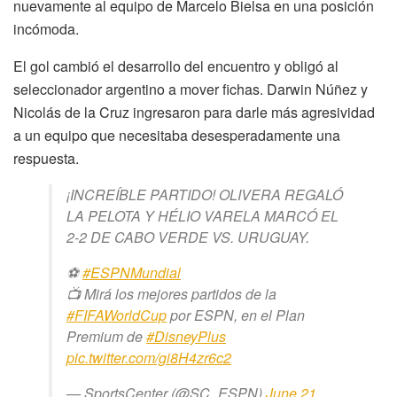
nuevamente al equipo de Marcelo Bielsa en una posición
incómoda.
El gol cambió el desarrollo del encuentro y obligó al
seleccionador argentino a mover fichas. Darwin Núñez y
Nicolás de la Cruz ingresaron para darle más agresividad
a un equipo que necesitaba desesperadamente una
respuesta.
¡INCREÍBLE PARTIDO! OLIVERA REGALÓ
LA PELOTA Y HÉLIO VARELA MARCÓ EL
2-2 DE CABO VERDE VS. URUGUAY.
⚽
#ESPNMundial
📺 Mirá los mejores partidos de la
#FIFAWorldCup
por ESPN, en el Plan
Premium de
#DisneyPlus
pic.twitter.com/gi8H4zr6c2
— SportsCenter (@SC_ESPN)
June 21,