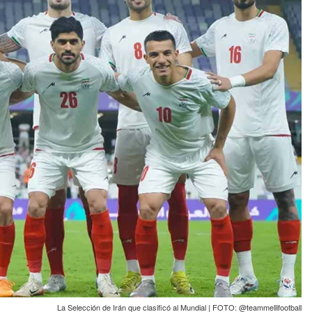
La Selección de Irán que clasificó al Mundial | FOTO: @teammellifootball