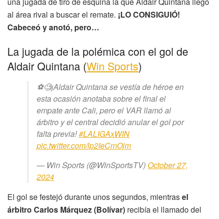
una jugada de tiro de esquina la que Aldair Quintana llegó
al área rival a buscar el remate.
¡LO CONSIGUIÓ!
Cabeceó y anotó, pero…
La jugada de la polémica con el gol de
Aldair Quintana (
Win Sports
)
⚽🧐¡Aldair Quintana se vestía de héroe en
esta ocasión anotaba sobre el final el
empate ante Cali, pero el VAR llamó al
árbitro y el central decidió anular el gol por
falta previa!
#LALIGAxWIN
pic.twitter.com/lp2IeCmOjm
— Win Sports (@WinSportsTV)
October 27,
2024
El gol se festejó durante unos segundos, mientras
el
árbitro Carlos Márquez (Bolívar)
recibía el llamado del