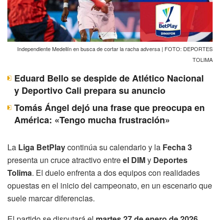
Independiente Medellín en busca de cortar la racha adversa | FOTO: DEPORTES
TOLIMA
Eduard Bello se despide de Atlético Nacional
y Deportivo Cali prepara su anuncio
Tomás Ángel dejó una frase que preocupa en
América: «Tengo mucha frustración»
La
Liga BetPlay
continúa su calendario y la
Fecha 3
presenta un cruce atractivo entre
el DIM
y
Deportes
Tolima
. El duelo enfrenta a dos equipos con realidades
opuestas en el inicio del campeonato, en un escenario que
suele marcar diferencias.
El partido se disputará el
martes 27 de enero de 2026
,