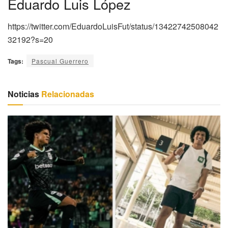
Eduardo Luis López
https://twitter.com/EduardoLuisFut/status/13422742508042
32192?s=20
Tags:
Pascual Guerrero
Noticias
Relacionadas