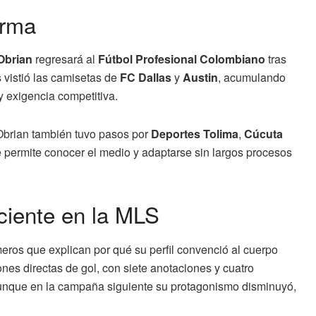
orma
Obrian
regresará al
Fútbol Profesional Colombiano
tras
vistió las camisetas de
FC Dallas
y
Austin
, acumulando
y exigencia competitiva.
brian también tuvo pasos por
Deportes Tolima
,
Cúcuta
le permite conocer el medio y adaptarse sin largos procesos
eciente en la MLS
eros que explican por qué su perfil convenció al cuerpo
ones directas de gol, con siete anotaciones y cuatro
. Aunque en la campaña siguiente su protagonismo disminuyó,