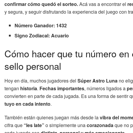
confirmar cómo quedó el sorteo.
Acá vas a encontrar el
re
y segura, y seguir disfrutando la experiencia del juego con tr
Número Ganador: 1432
Signo Zodiacal: Acuario
Cómo hacer que tu número en e
sello personal
Hoy en día, muchos jugadores del
Súper Astro Luna
no eli
tengan
historia
.
Fechas importantes
, números ligados a
pe
convierten en parte de cada jugada. Es una forma de sentir q
tuyo en cada intento
.
También están quienes juegan más desde la
vibra del mom
cifra que
“les late”
o simplemente una
corazonada
que no pu
cada jugada sea
distinta, personal y más emocionante
.