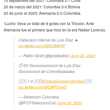
10 septiembre del 2021: Colombia 3-1 Chile
25 de marzo del 2021: Colombia 3-0 Bolivia
20 de junio el 2023: Alemania 0-2 Colombia.
‘Lucho’ lleva un total de 9 goles con la Tricolor. Ante
Alemania fue el primero que hizo en la era Néstor Lorenzo.
Cabezazo infernal de Luis Díaz 🔥
pic.twitter.com/Gt552MtHtP
— Pablo Giralt (@giraltpablo)
June 20, 2023
⏱️ 53′ Goooooooooool de Luis Díaz
Gooooooool de Colombiaaaaaa.
🇨🇴 1-0 🇩🇪
#TodosSomosColombia
🇨🇴
pic.twitter.com/l9fLWPXvpG
— Selección Colombia
(@FCFSeleccionCol)
June 20, 2023