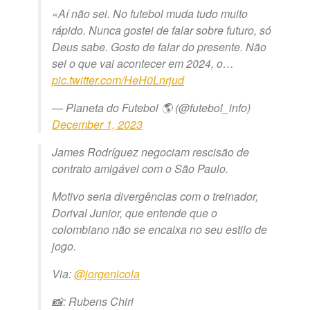
«Aí não sei. No futebol muda tudo muito
rápido. Nunca gostei de falar sobre futuro, só
Deus sabe. Gosto de falar do presente. Não
sei o que vai acontecer em 2024, o…
pic.twitter.com/HeH0Lnrjud
— Planeta do Futebol 🌎 (@futebol_info)
December 1, 2023
James Rodríguez negociam rescisão de
contrato amigável com o São Paulo.
Motivo seria divergências com o treinador,
Dorival Junior, que entende que o
colombiano não se encaixa no seu estilo de
jogo.
Via:
@jorgenicola
📸: Rubens Chiri