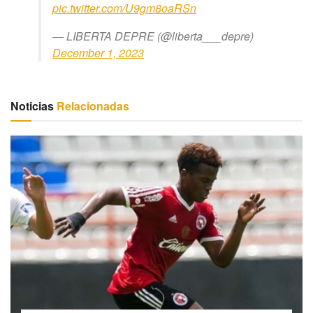
pic.twitter.com/U9gm8oaRSn
— LIBERTA DEPRE (@liberta___depre)
December 1, 2023
Noticias
Relacionadas