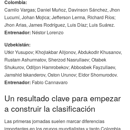
Colombia:
Camilo Vargas; Daniel Muñoz, Davinson Sánchez, Jhon
Lucumí, Johan Mojica; Jefferson Lerma, Richard Ríos;
Jhon Arias, James Rodríguez, Luis Díaz; Luis Suárez.
Entrenador:
Néstor Lorenzo
Uzbekistán:
Utkir Yusupov; Khojiakbar Alijonov, Abdukodir Khusanov,
Rustam Ashurmatov, Sherzod Nasrullaev; Otabek
Shukurov, Odiljon Hamrobekov; Abbosbek Fayzullaev,
Jamshid Iskanderov, Oston Urunov; Eldor Shomurodov.
Entrenador:
Fabio Cannavaro
Un resultado clave para empezar
a construir la clasificación
Las primeras jornadas suelen marcar diferencias
importantes en los grupos mundialistas y tanto Colombia