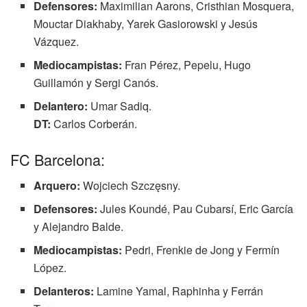
Defensores:
Maximilian Aarons, Cristhian Mosquera,
Mouctar Diakhaby, Yarek Gasiorowski y Jesús
Vázquez.
Mediocampistas:
Fran Pérez, Pepelu, Hugo
Guillamón y Sergi Canós.
Delantero:
Umar Sadiq.
DT:
Carlos Corberán.
FC Barcelona:
Arquero:
Wojciech Szczęsny.
Defensores:
Jules Koundé, Pau Cubarsí, Eric García
y Alejandro Balde.
Mediocampistas:
Pedri, Frenkie de Jong y Fermín
López.
Delanteros:
Lamine Yamal, Raphinha y Ferrán