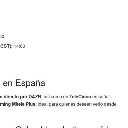
00
 CST):
14:00
G en España
n directo por DAZN
, así como en
TeleCinco
en señal
aming Mitele Plus
, ideal para quienes desean verlo desde