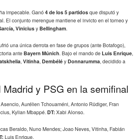
aña impecable. Ganó
4 de los 5 partidos
que disputó y
al. El conjunto merengue mantiene el invicto en el torneo y
arcía, Vinicius
y
Bellingham
.
ufrió una única derrota en fase de grupos (ante Botafogo),
ctoria ante
Bayern Múnich
. Bajo el mando de
Luis Enrique
,
atskhelia
,
Vitinha
,
Dembélé
y
Donnarumma
, decidido a
 Madrid y PSG en la semifinal
l Asencio, Aurélien Tchouaméni, Antonio Rüdiger, Fran
icius, Kylian Mbappé.
DT:
Xabi Alonso.
cas Beraldo, Nuno Mendes; Joao Neves, Vitinha, Fabián
T:
Luis Enrique.