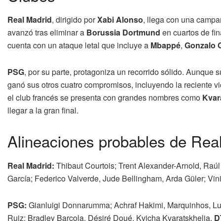
Real Madrid
, dirigido por
Xabi Alonso
, llega con una camp
avanzó tras eliminar a
Borussia Dortmund
en cuartos de fin
cuenta con un ataque letal que incluye a
Mbappé
,
Gonzalo G
PSG
, por su parte, protagoniza un recorrido sólido. Aunque s
ganó sus otros cuatro compromisos, incluyendo la reciente vi
el club francés se presenta con grandes nombres como
Kvar
llegar a la gran final.
Alineaciones probables de Real
Real Madrid:
Thibaut Courtois; Trent Alexander-Arnold, Raú
García; Federico Valverde, Jude Bellingham, Arda Güler; Vin
PSG:
Gianluigi Donnarumma; Achraf Hakimi, Marquinhos, Lu
Ruiz; Bradley Barcola, Désiré Doué, Kvicha Kvaratskhelia.
D