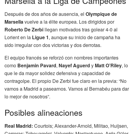
Marsella a la Liga de Campeones
Después de dos años de ausencia, el
Olympique de
Marsella
vuelve a la élite europea. Los dirigidos por
Roberto De Zerbi
llegan motivados tras golear 4-0 al
Lorient en la
Ligue 1
, aunque su inicio de campaña ha
sido irregular con dos victorias y dos derrotas.
El equipo francés se reforzó con nombres importantes
como
Benjamin Pavard
,
Nayef Aguerd
y
Matt O’Riley
, lo
que le da mayor solidez defensiva y capacidad de
contragolpe. El propio De Zerbi fue claro en la previa: “No
vamos a Madrid a pasearnos. Vamos al Bernabéu para dar
lo mejor de nosotros”.
Posibles alineaciones
Real Madrid:
Courtois; Alexander-Arnold, Militao, Huijsen,
Carreras; Tchouaméni, Valverde; Mastantuono, Arda Güler,