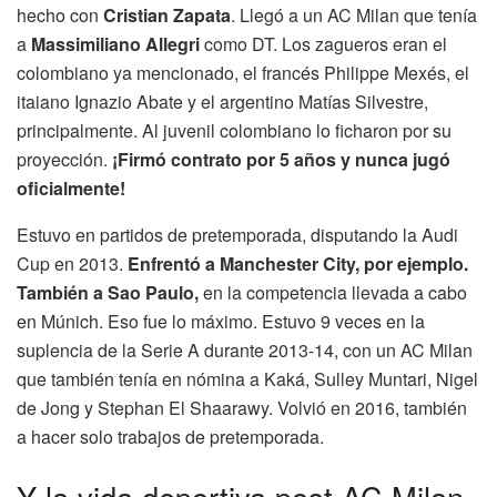
hecho con
Cristian Zapata
. Llegó a un AC Milan que tenía
a
Massimiliano Allegri
como DT. Los zagueros eran el
colombiano ya mencionado, el francés Philippe Mexés, el
itaiano Ignazio Abate y el argentino Matías Silvestre,
principalmente. Al juvenil colombiano lo ficharon por su
proyección.
¡Firmó contrato por 5 años y nunca jugó
oficialmente!
Estuvo en partidos de pretemporada, disputando la Audi
Cup en 2013.
Enfrentó a Manchester City, por ejemplo.
También a Sao Paulo,
en la competencia llevada a cabo
en Múnich. Eso fue lo máximo. Estuvo 9 veces en la
suplencia de la Serie A durante 2013-14, con un AC Milan
que también tenía en nómina a Kaká, Sulley Muntari, Nigel
de Jong y Stephan El Shaarawy. Volvió en 2016, también
a hacer solo trabajos de pretemporada.
Y la vida deportiva post AC Milan