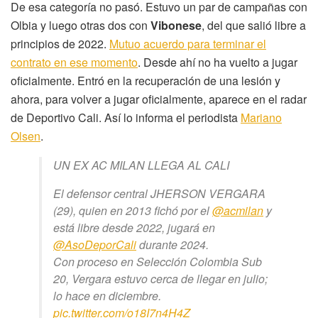
De esa categoría no pasó. Estuvo un par de campañas con
Olbia y luego otras dos con
Vibonese
, del que salió libre a
principios de 2022.
Mutuo acuerdo para terminar el
contrato en ese momento
. Desde ahí no ha vuelto a jugar
oficialmente. Entró en la recuperación de una lesión y
ahora, para volver a jugar oficialmente, aparece en el radar
de Deportivo Cali. Así lo informa el periodista
Mariano
Olsen
.
UN EX AC MILAN LLEGA AL CALI
El defensor central JHERSON VERGARA
(29), quien en 2013 fichó por el
@acmilan
y
está libre desde 2022, jugará en
@AsoDeporCali
durante 2024.
Con proceso en Selección Colombia Sub
20, Vergara estuvo cerca de llegar en julio;
lo hace en diciembre.
pic.twitter.com/o18I7n4H4Z