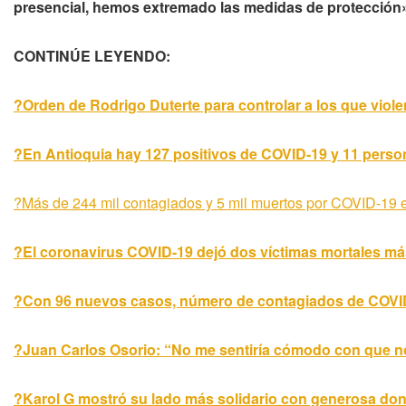
presencial, hemos extremado las medidas de protección
CONTINÚE LEYENDO:
?Orden de Rodrigo Duterte para controlar a los que viole
?En Antioquia hay 127 positivos de COVID-19 y 11 perso
?Más de 244 mil contagiados y 5 mil muertos por COVID-19 
?El coronavirus COVID-19 dejó dos víctimas mortales m
?Con 96 nuevos casos, número de contagiados de COVID
?Juan Carlos Osorio: “No me sentiría cómodo con que
?Karol G mostró su lado más solidario con generosa don