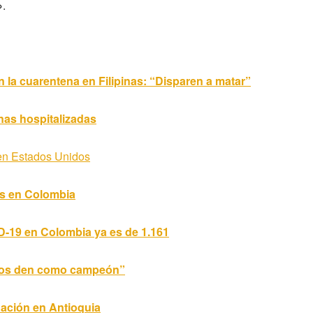
»
.
n la cuarentena en Filipinas: “Disparen a matar”
nas hospitalizadas
en Estados Unidos
ás en Colombia
-19 en Colombia ya es de 1.161
 nos den como campeón”
ación en Antioquia