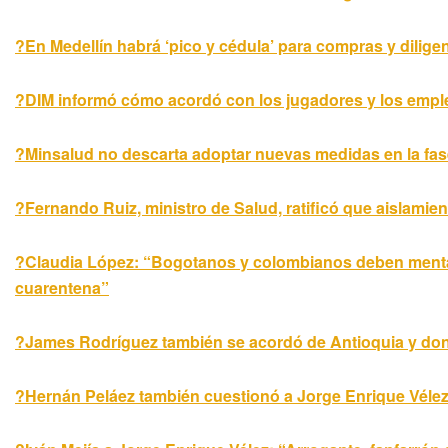
?En Medellín habrá ‘pico y cédula’ para compras y diligenc
?DIM informó cómo acordó con los jugadores y los emple
?Minsalud no descarta adoptar nuevas medidas en la fas
?Fernando Ruiz, ministro de Salud, ratificó que aislamien
?Claudia López: “Bogotanos y colombianos deben mentali
cuarentena”
?James Rodríguez también se acordó de Antioquia y don
?Hernán Peláez también cuestionó a Jorge Enrique Vélez