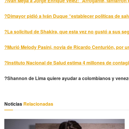
?Iván Mejía a Jorge Enrique Vélez: “Arrogante, fanfarrón
?Dimayor pidió a Iván Duque “establecer políticas de sal
?La solicitud de Shakira, que esta vez no gustó a sus se
?Murió Melody Pasini, novia de Ricardo Centurión, por u
?Instituto Nacional de Salud estima 4 millones de contag
?Shannon de Lima quiere ayudar a colombianos y venezol
Noticias
Relacionadas