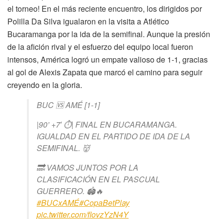
el torneo! En el más reciente encuentro, los dirigidos por
Polilla Da Silva igualaron en la visita a Atlético
Bucaramanga por la ida de la semifinal. Aunque la presión
de la afición rival y el esfuerzo del equipo local fueron
intensos, América logró un empate valioso de 1-1, gracias
al gol de Alexis Zapata que marcó el camino para seguir
creyendo en la gloria.
BUC 🆚 AMÉ [1-1]
|90’ +7′ ⏱| FINAL EN BUCARAMANGA.
IGUALDAD EN EL PARTIDO DE IDA DE LA
SEMIFINAL. 👹
🔜 VAMOS JUNTOS POR LA
CLASIFICACIÓN EN EL PASCUAL
GUERRERO. 🏟️🔥
#BUCxAMÉ
#CopaBetPlay
pic.twitter.com/flovzYzN4Y