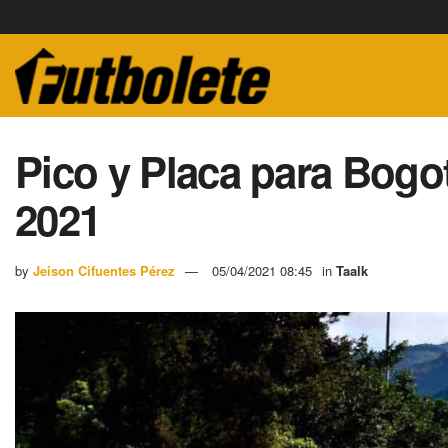
Pico y Placa para Bogot
2021
by
Jeison Cifuentes Pérez
05/04/2021 08:45
in
Taalk