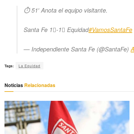
⏱ 51′ Anota el equipo visitante.
Santa Fe 1⃣-1⃣ Equidad
#VamosSantaFe
— Independiente Santa Fe (@SantaFe)
A
Tags:
La Equidad
Noticias
Relacionadas