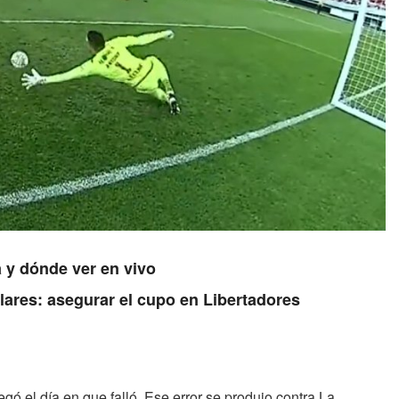
 y dónde ver en vivo
lares: asegurar el cupo en Libertadores
legó el día en que falló. Ese error se produjo contra La