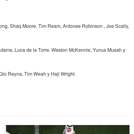
Long, Shaq Moore, Tim Ream, Antonee Robinson , Joe Scally,
 Adams, Luca de la Torre, Weston McKennie, Yunus Musah y
c, Gio Reyna, Tim Weah y Haji Wright.