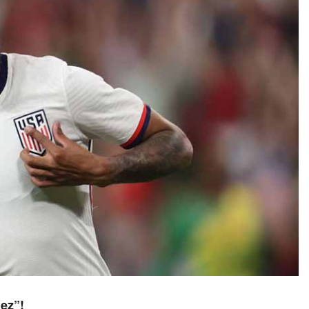
dez”!