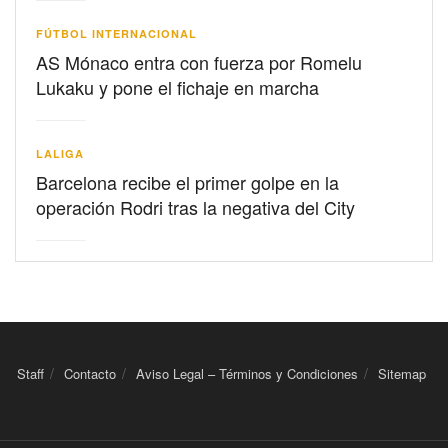
FÚTBOL INTERNACIONAL
AS Mónaco entra con fuerza por Romelu
Lukaku y pone el fichaje en marcha
LALIGA
Barcelona recibe el primer golpe en la
operación Rodri tras la negativa del City
Staff
Contacto
Aviso Legal – Términos y Condiciones
Sitemap