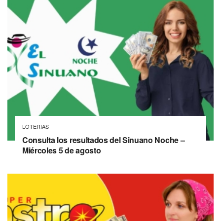
LOTERIAS
Consulta los resultados del Sinuano Noche –
Miércoles 5 de agosto