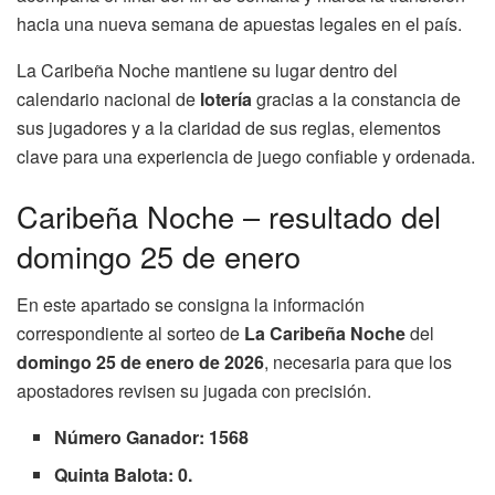
hacia una nueva semana de apuestas legales en el país.
La Caribeña Noche mantiene su lugar dentro del
calendario nacional de
lotería
gracias a la constancia de
sus jugadores y a la claridad de sus reglas, elementos
clave para una experiencia de juego confiable y ordenada.
Caribeña Noche – resultado del
domingo 25 de enero
En este apartado se consigna la información
correspondiente al sorteo de
La Caribeña Noche
del
domingo 25 de enero de 2026
, necesaria para que los
apostadores revisen su jugada con precisión.
Número Ganador: 1568
Quinta Balota: 0.