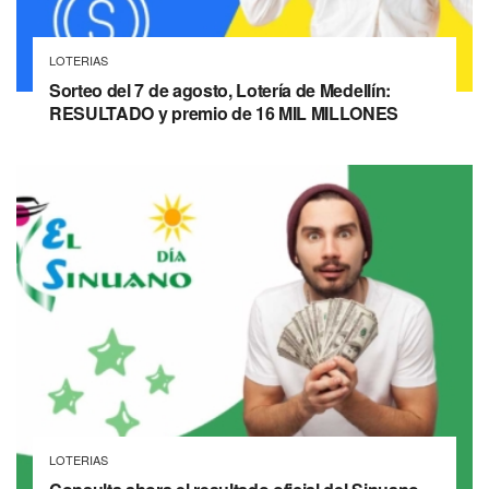
LOTERIAS
Sorteo del 7 de agosto, Lotería de Medellín:
RESULTADO y premio de 16 MIL MILLONES
LOTERIAS