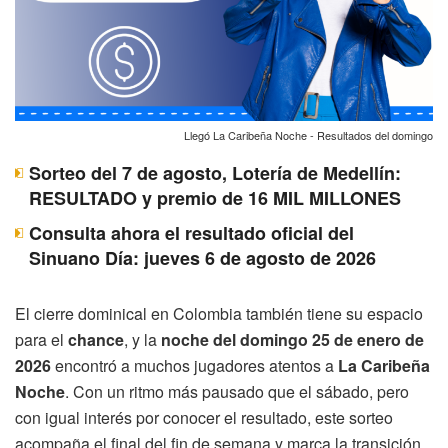
Llegó La Caribeña Noche - Resultados del domingo
Sorteo del 7 de agosto, Lotería de Medellín:
RESULTADO y premio de 16 MIL MILLONES
Consulta ahora el resultado oficial del
Sinuano Día: jueves 6 de agosto de 2026
El cierre dominical en Colombia también tiene su espacio
para el
chance
, y la
noche del domingo 25 de enero de
2026
encontró a muchos jugadores atentos a
La Caribeña
Noche
. Con un ritmo más pausado que el sábado, pero
con igual interés por conocer el resultado, este sorteo
acompaña el final del fin de semana y marca la transición