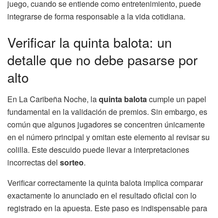
juego, cuando se entiende como entretenimiento, puede
integrarse de forma responsable a la vida cotidiana.
Verificar la quinta balota: un
detalle que no debe pasarse por
alto
En La Caribeña Noche, la
quinta balota
cumple un papel
fundamental en la validación de premios. Sin embargo, es
común que algunos jugadores se concentren únicamente
en el número principal y omitan este elemento al revisar su
colilla. Este descuido puede llevar a interpretaciones
incorrectas del
sorteo
.
Verificar correctamente la quinta balota implica comparar
exactamente lo anunciado en el resultado oficial con lo
registrado en la apuesta. Este paso es indispensable para