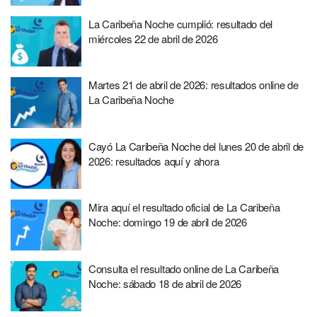
La Caribeña Noche cumplió: resultado del
miércoles 22 de abril de 2026
Martes 21 de abril de 2026: resultados online de
La Caribeña Noche
Cayó La Caribeña Noche del lunes 20 de abril de
2026: resultados aquí y ahora
Mira aquí el resultado oficial de La Caribeña
Noche: domingo 19 de abril de 2026
Consulta el resultado online de La Caribeña
Noche: sábado 18 de abril de 2026