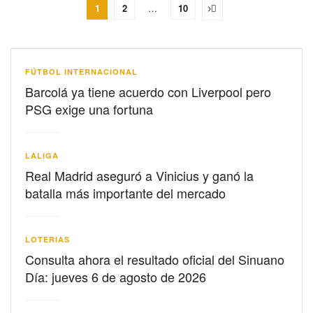
1
2
…
10
FÚTBOL INTERNACIONAL
Barcolá ya tiene acuerdo con Liverpool pero
PSG exige una fortuna
LALIGA
Real Madrid aseguró a Vinicius y ganó la
batalla más importante del mercado
LOTERIAS
Consulta ahora el resultado oficial del Sinuano
Día: jueves 6 de agosto de 2026