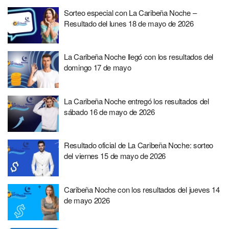
Sorteo especial con La Caribeña Noche –
Resultado del lunes 18 de mayo de 2026
La Caribeña Noche llegó con los resultados del
domingo 17 de mayo
La Caribeña Noche entregó los resultados del
sábado 16 de mayo de 2026
Resultado oficial de La Caribeña Noche: sorteo
del viernes 15 de mayo de 2026
Caribeña Noche con los resultados del jueves 14
de mayo 2026