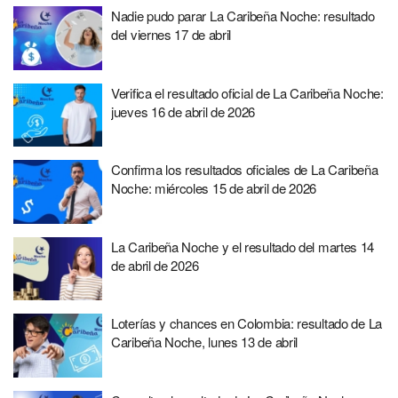
Nadie pudo parar La Caribeña Noche: resultado
del viernes 17 de abril
Verifica el resultado oficial de La Caribeña Noche:
jueves 16 de abril de 2026
Confirma los resultados oficiales de La Caribeña
Noche: miércoles 15 de abril de 2026
La Caribeña Noche y el resultado del martes 14
de abril de 2026
Loterías y chances en Colombia: resultado de La
Caribeña Noche, lunes 13 de abril