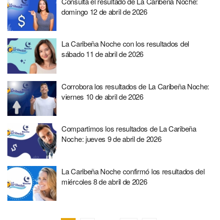
Consulta el resultado de La Caribeña Noche:
domingo 12 de abril de 2026
La Caribeña Noche con los resultados del
sábado 11 de abril de 2026
Corrobora los resultados de La Caribeña Noche:
viernes 10 de abril de 2026
Compartimos los resultados de La Caribeña
Noche: jueves 9 de abril de 2026
La Caribeña Noche confirmó los resultados del
miércoles 8 de abril de 2026