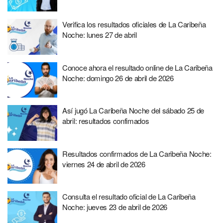
Verifica los resultados oficiales de La Caribeña
Noche: lunes 27 de abril
Conoce ahora el resultado online de La Caribeña
Noche: domingo 26 de abril de 2026
Así jugó La Caribeña Noche del sábado 25 de
abril: resultados confimados
Resultados confirmados de La Caribeña Noche:
viernes 24 de abril de 2026
Consulta el resultado oficial de La Caribeña
Noche: jueves 23 de abril de 2026