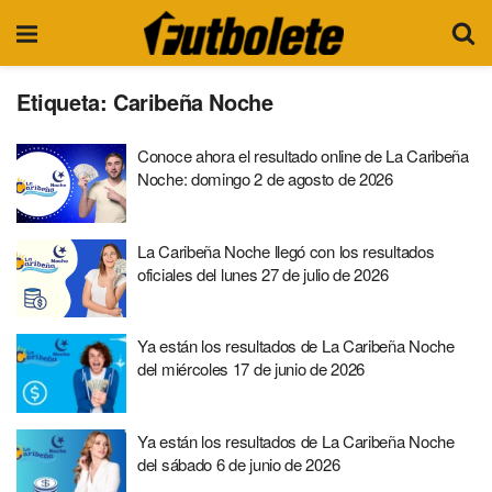
Etiqueta:
Caribeña Noche
Conoce ahora el resultado online de La Caribeña
Noche: domingo 2 de agosto de 2026
La Caribeña Noche llegó con los resultados
oficiales del lunes 27 de julio de 2026
Ya están los resultados de La Caribeña Noche
del miércoles 17 de junio de 2026
Ya están los resultados de La Caribeña Noche
del sábado 6 de junio de 2026