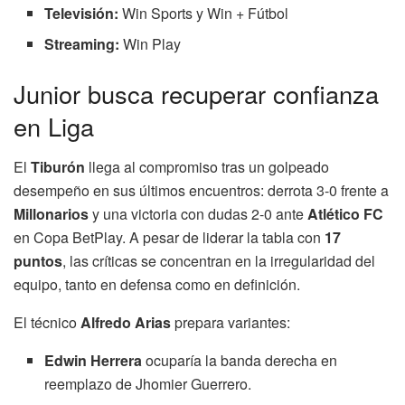
Televisión:
Win Sports y Win + Fútbol
Streaming:
Win Play
Junior busca recuperar confianza
en Liga
El
Tiburón
llega al compromiso tras un golpeado
desempeño en sus últimos encuentros: derrota 3-0 frente a
Millonarios
y una victoria con dudas 2-0 ante
Atlético FC
en Copa BetPlay. A pesar de liderar la tabla con
17
puntos
, las críticas se concentran en la irregularidad del
equipo, tanto en defensa como en definición.
El técnico
Alfredo Arias
prepara variantes:
Edwin Herrera
ocuparía la banda derecha en
reemplazo de Jhomier Guerrero.