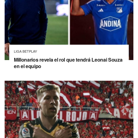
LIGA BETPLAY
Millonarios revela el rol que tendrá Leonai Souza
en el equipo