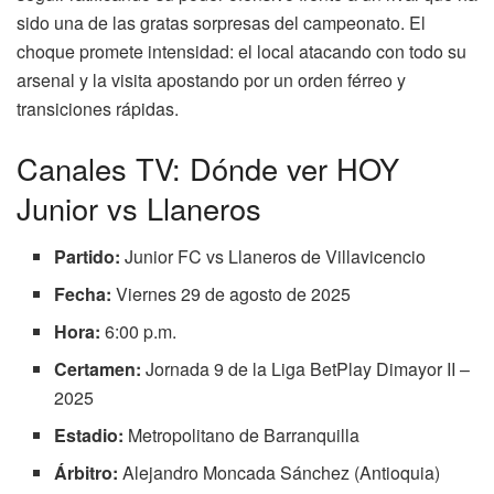
sido una de las gratas sorpresas del campeonato. El
choque promete intensidad: el local atacando con todo su
arsenal y la visita apostando por un orden férreo y
transiciones rápidas.
Canales TV: Dónde ver HOY
Junior vs Llaneros
Partido:
Junior FC vs Llaneros de Villavicencio
Fecha:
Viernes 29 de agosto de 2025
Hora:
6:00 p.m.
Certamen:
Jornada 9 de la Liga BetPlay Dimayor II –
2025
Estadio:
Metropolitano de Barranquilla
Árbitro:
Alejandro Moncada Sánchez (Antioquia)