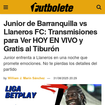
Junior de Barranquilla vs
Llaneros FC: Transmisiones
para Ver HOY EN VIVO y
Gratis al Tiburón
Junior enfrenta a Llaneros en una noche que
promete emociones. No te pierdas los detalles del
partido
by
William J. Marín Sánchez
31/08/2025 20:29