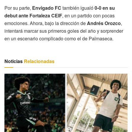
Por su parte,
Envigado FC
también igualó
0-0 en su
debut ante Fortaleza CEIF
, en un partido con pocas
emociones. Ahora, bajo la dirección de
Andrés Orozco
,
intentará marcar sus primeros goles del año y sorprender
en un escenario complicado como el de Palmaseca.
Noticias
Relacionadas