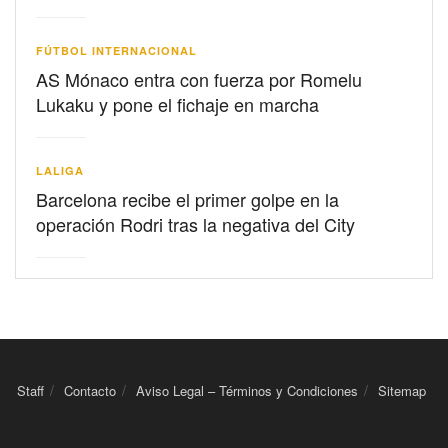
FÚTBOL INTERNACIONAL
AS Mónaco entra con fuerza por Romelu
Lukaku y pone el fichaje en marcha
LALIGA
Barcelona recibe el primer golpe en la
operación Rodri tras la negativa del City
Staff
Contacto
Aviso Legal – Términos y Condiciones
Sitemap