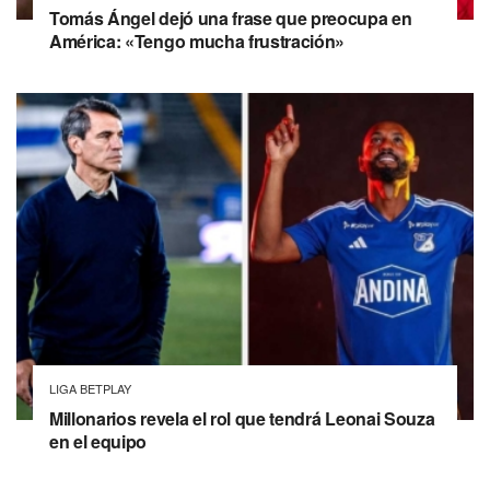
Tomás Ángel dejó una frase que preocupa en
América: «Tengo mucha frustración»
LIGA BETPLAY
Millonarios revela el rol que tendrá Leonai Souza
en el equipo