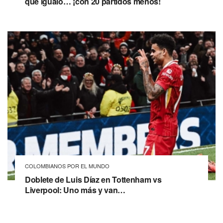
que igualó… ¡con 20 partidos menos!
COLOMBIANOS POR EL MUNDO
Doblete de Luis Díaz en Tottenham vs
Liverpool: Uno más y van…