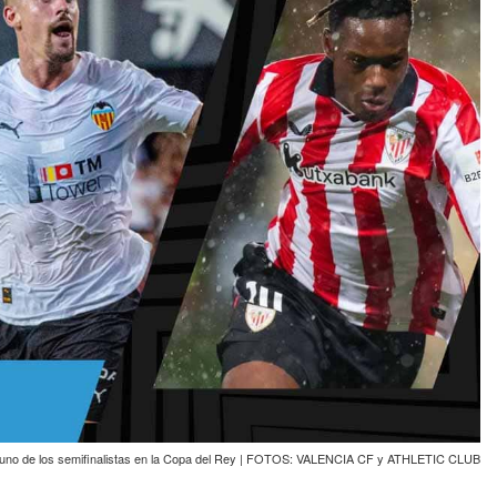
 a uno de los semifinalistas en la Copa del Rey | FOTOS: VALENCIA CF y ATHLETIC CLUB