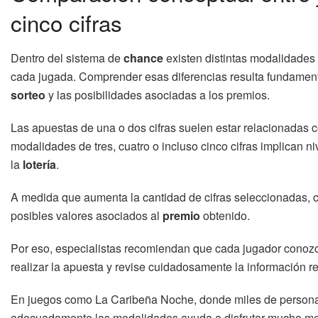
cinco cifras
Dentro del sistema de
chance
existen distintas modalidades 
cada jugada. Comprender esas diferencias resulta fundamenta
sorteo
y las posibilidades asociadas a los premios.
Las apuestas de una o dos cifras suelen estar relacionadas 
modalidades de tres, cuatro o incluso cinco cifras implican niv
la
lotería
.
A medida que aumenta la cantidad de cifras seleccionadas, ca
posibles valores asociados al
premio
obtenido.
Por eso, especialistas recomiendan que cada jugador conoz
realizar la apuesta y revise cuidadosamente la información reg
En juegos como La Caribeña Noche, donde miles de personas
adecuadamente las modalidades ayuda a disfrutar mucho mej