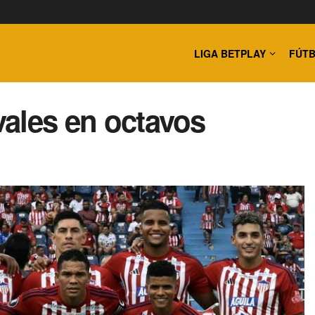
LIGA BETPLAY
FÚTB
ivales en octavos