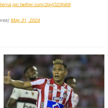
terna
pic.twitter.com/2qyO23h6i9
ores)
May 31, 2024