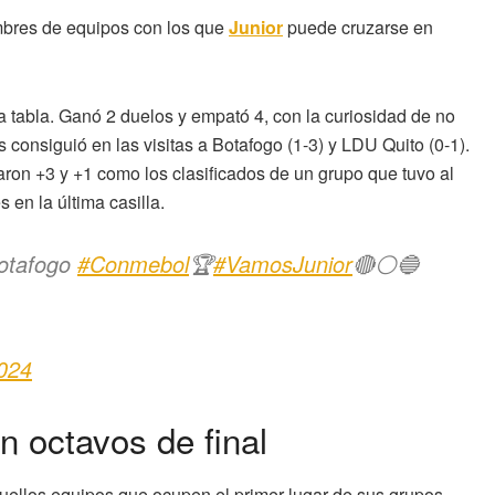
ombres de equipos con los que
Junior
puede cruzarse en
a tabla. Ganó 2 duelos y empató 4, con la curiosidad de no
 consiguió en las visitas a Botafogo (1-3) y LDU Quito (0-1).
naron +3 y +1 como los clasificados de un grupo que tuvo al
 en la última casilla.
otafogo
#Conmebol
🏆
#VamosJunior
🔴⚪🔵
024
n octavos de final
uellos equipos que ocupen el primer lugar de sus grupos