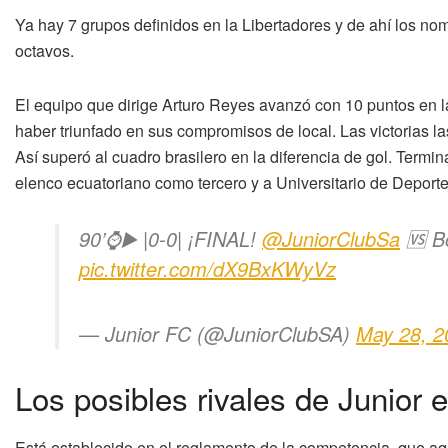
Ya hay 7 grupos definidos en la Libertadores y de ahí los n
octavos.
El equipo que dirige Arturo Reyes avanzó con 10 puntos en l
haber triunfado en sus compromisos de local. Las victorias las
Así superó al cuadro brasilero en la diferencia de gol. Termi
elenco ecuatoriano como tercero y a Universitario de Deportes
90’⌚▶️ |0-0| ¡FINAL!
@JuniorClubSa
🆚 B
pic.twitter.com/dX9BxKWyVz
— Junior FC (@JuniorClubSA)
May 28, 2
Los posibles rivales de Junior e
Está establecido en el reglamento de la competencia, que aq